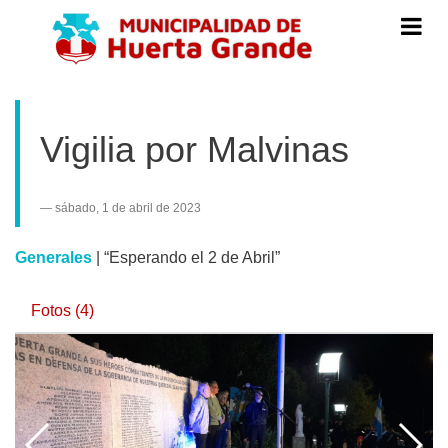
Menú
de
Navegac
Vigilia por Malvinas
sábado, 1 de abril de 2023
Generales
|
“Esperando el 2 de Abril”
Fotos (4)