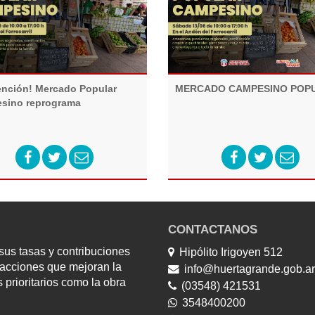
ención! Mercado Popular
MERCADO CAMPESINO POP
sino reprograma
CONTACTANOS
us tasas y contribuciones
Hipólito Irigoyen 512
y acciones que mejoran la
info@huertagrande.gob.ar
 prioritarios como la obra
(03548) 421531
3548400200